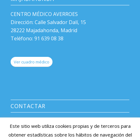
CENTRO MÉDICO AVERROES
Dirección: Calle Salvador Dalí, 15
28222 Majadahonda, Madrid
Teléfono: 91 639 08 38
Ver cuadro médico
CONTACTAR
CENTRO MÉDICO AVERROES
Este sitio web utiliza cookies propias y de terceros para
Información y citas: 91 639 08 38
obtener estadísticas sobre los hábitos de navegación del
e-mail: averroes@centromedicoaverroes.com