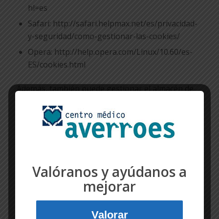
hl=es
Safari: http://safari.helpmax.net/es/privacidad-
y-seguridad/como-gestionar-las-cookies/
Opera: http://help.opera.com/Linux/10.60/es-
ES/cookies.html
Además, también puede gestionar el almacén de
cookies en su navegador a través de herramientas
como las siguientes:
Ghostery: www.ghostery.com
Your Online Choices:
www.youronlinechoices.com/es/
Valóranos y ayúdanos a
mejorar
Cookies utilizadas en
www.centromedicoaverroes.com
Valorar