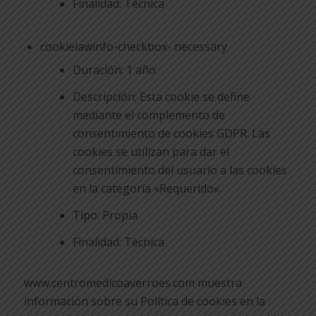
Finalidad: Técnica
cookielawinfo-checkbox- necessary
Duración: 1 año
Descripción: Esta cookie se define
mediante el complemento de
consentimiento de cookies GDPR. Las
cookies se utilizan para dar el
consentimiento del usuario a las cookies
en la categoría «Requerido».
Tipo: Propia
Finalidad: Técnica
www.centromedicoaverroes.com muestra
información sobre su Política de cookies en la