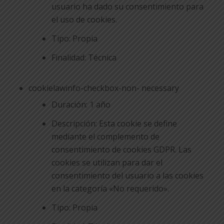
usuario ha dado su consentimiento para
el uso de cookies.
Tipo: Propia
Finalidad: Técnica
cookielawinfo-checkbox-non- necessary
Duración: 1 año
Descripción: Esta cookie se define
mediante el complemento de
consentimiento de cookies GDPR. Las
cookies se utilizan para dar el
consentimiento del usuario a las cookies
en la categoría «No requerido».
Tipo: Propia