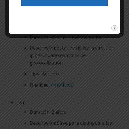
A continuación se identifican las cookies que están
siendo utilizadas en este portal así como su
tipología y función:
Google-maps-cookie
Duración: expira inmediatemente
Descripción: Esta cookie lee la dirección
ip del usuario con fines de
geolocalización
Tipo: Tercero
Analítica
Finalidad:
_ga
Duración: 2 años
Descripción: Sirve para distinguir a los