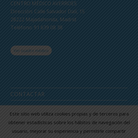
CENTRO MÉDICO AVERROES
Dirección: Calle Salvador Dalí, 15
28222 Majadahonda, Madrid
Teléfono: 91 639 08 38
Ver cuadro médico
CONTACTAR
CENTRO MÉDICO AVERROES
Este sitio web utiliza cookies propias y de terceros para
Información y citas: 91 639 08 38
obtener estadísticas sobre los hábitos de navegación del
e-mail: averroes@centromedicoaverroes.com
usuario, mejorar su experiencia y permitirle compartir
Listado de sociedades médicas asociadas >