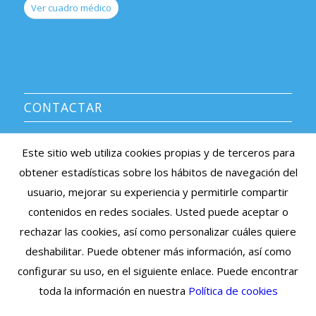
Ver cuadro médico
CONTACTAR
CENTRO MÉDICO AVERROES
Este sitio web utiliza cookies propias y de terceros para
Información y citas: 91 639 08 38
obtener estadísticas sobre los hábitos de navegación del
e-mail: averroes@centromedicoaverroes.com
usuario, mejorar su experiencia y permitirle compartir
Listado de sociedades médicas asociadas >
contenidos en redes sociales. Usted puede aceptar o
rechazar las cookies, así como personalizar cuáles quiere
Cita Previa Online
deshabilitar. Puede obtener más información, así como
configurar su uso, en el siguiente enlace. Puede encontrar
toda la información en nuestra
Política de cookies