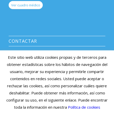
Ver cuadro médico
CONTACTAR
CENTRO MÉDICO AVERROES
Este sitio web utiliza cookies propias y de terceros para
Información y citas: 91 639 08 38
obtener estadísticas sobre los hábitos de navegación del
e-mail: averroes@centromedicoaverroes.com
usuario, mejorar su experiencia y permitirle compartir
Listado de sociedades médicas asociadas >
contenidos en redes sociales. Usted puede aceptar o
rechazar las cookies, así como personalizar cuáles quiere
Cita Previa Online
deshabilitar. Puede obtener más información, así como
configurar su uso, en el siguiente enlace. Puede encontrar
toda la información en nuestra
Política de cookies