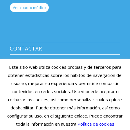
Ver cuadro médico
CONTACTAR
CENTRO MÉDICO AVERROES
Este sitio web utiliza cookies propias y de terceros para
Información y citas: 91 639 08 38
obtener estadísticas sobre los hábitos de navegación del
e-mail: averroes@centromedicoaverroes.com
usuario, mejorar su experiencia y permitirle compartir
Listado de sociedades médicas asociadas >
contenidos en redes sociales. Usted puede aceptar o
rechazar las cookies, así como personalizar cuáles quiere
Cita Previa Online
deshabilitar. Puede obtener más información, así como
configurar su uso, en el siguiente enlace. Puede encontrar
toda la información en nuestra
Política de cookies