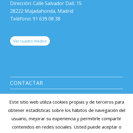
Dirección: Calle Salvador Dalí, 15
28222 Majadahonda, Madrid
Teléfono: 91 639 08 38
Ver cuadro médico
CONTACTAR
CENTRO MÉDICO AVERROES
Este sitio web utiliza cookies propias y de terceros para
Información y citas: 91 639 08 38
obtener estadísticas sobre los hábitos de navegación del
e-mail: averroes@centromedicoaverroes.com
usuario, mejorar su experiencia y permitirle compartir
Listado de sociedades médicas asociadas >
contenidos en redes sociales. Usted puede aceptar o