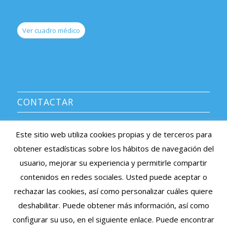
Ver cuadro médico
CONTACTAR
CENTRO MÉDICO AVERROES
Este sitio web utiliza cookies propias y de terceros para
Información y citas: 91 639 08 38
obtener estadísticas sobre los hábitos de navegación del
e-mail: averroes@centromedicoaverroes.com
usuario, mejorar su experiencia y permitirle compartir
Listado de sociedades médicas asociadas >
contenidos en redes sociales. Usted puede aceptar o
rechazar las cookies, así como personalizar cuáles quiere
Cita Previa Online
deshabilitar. Puede obtener más información, así como
configurar su uso, en el siguiente enlace. Puede encontrar