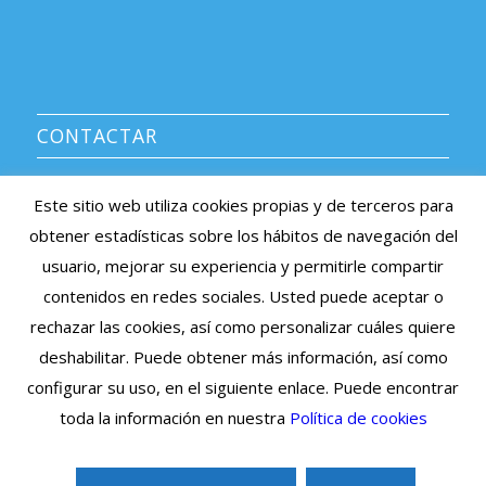
CONTACTAR
CENTRO MÉDICO AVERROES
Este sitio web utiliza cookies propias y de terceros para
Información y citas: 91 639 08 38
obtener estadísticas sobre los hábitos de navegación del
e-mail: averroes@centromedicoaverroes.com
usuario, mejorar su experiencia y permitirle compartir
Listado de sociedades médicas asociadas >
contenidos en redes sociales. Usted puede aceptar o
rechazar las cookies, así como personalizar cuáles quiere
Cita Previa Online
deshabilitar. Puede obtener más información, así como
configurar su uso, en el siguiente enlace. Puede encontrar
toda la información en nuestra
Política de cookies