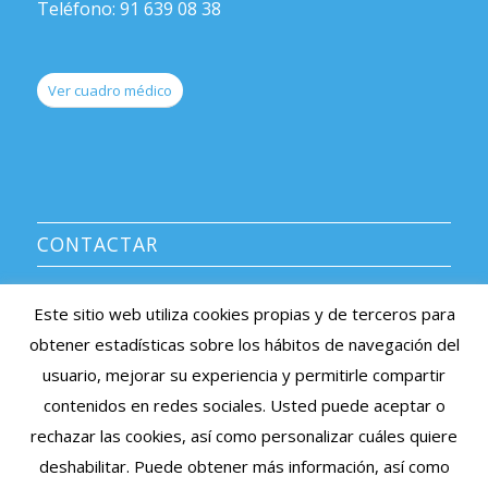
Teléfono: 91 639 08 38
Ver cuadro médico
CONTACTAR
CENTRO MÉDICO AVERROES
Este sitio web utiliza cookies propias y de terceros para
Información y citas: 91 639 08 38
obtener estadísticas sobre los hábitos de navegación del
e-mail: averroes@centromedicoaverroes.com
usuario, mejorar su experiencia y permitirle compartir
Listado de sociedades médicas asociadas >
contenidos en redes sociales. Usted puede aceptar o
rechazar las cookies, así como personalizar cuáles quiere
Cita Previa Online
deshabilitar. Puede obtener más información, así como