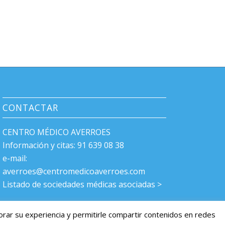
CONTACTAR
CENTRO MÉDICO AVERROES
Información y citas: 91 639 08 38
e-mail:
averroes@centromedicoaverroes.com
Listado de sociedades médicas asociadas >
jorar su experiencia y permitirle compartir contenidos en redes
Cita Previa Online