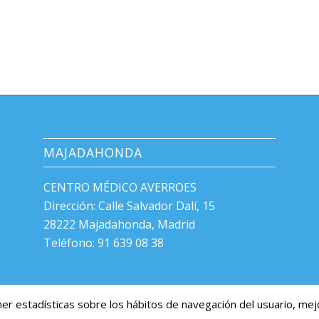
MAJADAHONDA
CENTRO MÉDICO AVERROES
Dirección: Calle Salvador Dalí, 15
28222 Majadahonda, Madrid
Teléfono: 91 639 08 38
Ver cuadro médico
ner estadísticas sobre los hábitos de navegación del usuario, me