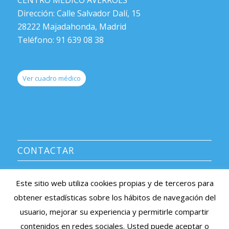
Dirección: Calle Salvador Dalí, 15
28222 Majadahonda, Madrid
Teléfono: 91 639 08 38
Ver cuadro médico
CONTACTAR
CENTRO MÉDICO AVERROES
Este sitio web utiliza cookies propias y de terceros para
Información y citas: 91 639 08 38
obtener estadísticas sobre los hábitos de navegación del
e-mail: averroes@centromedicoaverroes.com
usuario, mejorar su experiencia y permitirle compartir
Listado de sociedades médicas asociadas >
contenidos en redes sociales. Usted puede aceptar o