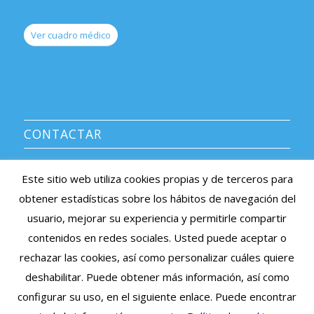
Ver cuadro médico
CONTACTAR
CENTRO MÉDICO AVERROES
Este sitio web utiliza cookies propias y de terceros para
Información y citas: 91 639 08 38
obtener estadísticas sobre los hábitos de navegación del
e-mail: averroes@centromedicoaverroes.com
usuario, mejorar su experiencia y permitirle compartir
Listado de sociedades médicas asociadas >
contenidos en redes sociales. Usted puede aceptar o
rechazar las cookies, así como personalizar cuáles quiere
Cita Previa Online
deshabilitar. Puede obtener más información, así como
configurar su uso, en el siguiente enlace. Puede encontrar