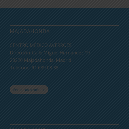
MAJADAHONDA
CENTRO MÉDICO AVERROES
Dirección: Calle Miguel Hernández 19
28220 Majadahonda, Madrid
Teléfono: 91 639 08 38
Ver cuadro médico