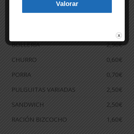
*COMPLEMENTE SU DESAYUNO CON UN
Valorar
ZUMO NATURAL POR +1,50 €
Extras
BOLLERÍA
2,90€
CHURRO
0,60€
PORRA
0,70€
PULGUITAS VARIADAS
2,50€
SANDWICH
2,50€
RACIÓN BIZCOCHO
1,60€