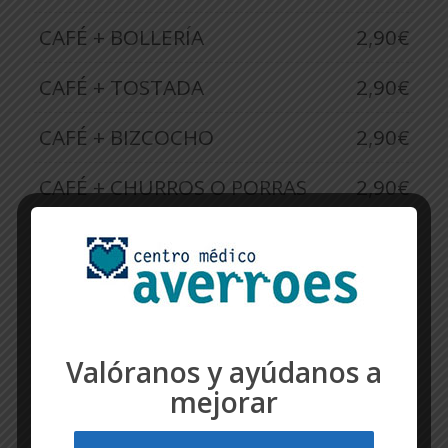
CAFÉ + BOLLERÍA
2,90€
CAFÉ + TOSTADA
2,90€
CAFÉ + BIZCOCHO
2,90€
CAFÉ + CHURROS O PORRAS
2,90€
CAFÉ + PULGITA
3,60€
CAFÉ + SANDWICH
3,90€
REFRESCO + PULGUITA
3,60€
Valóranos y ayúdanos a
REFRESCO + SANDWICH
4,00€
mejorar